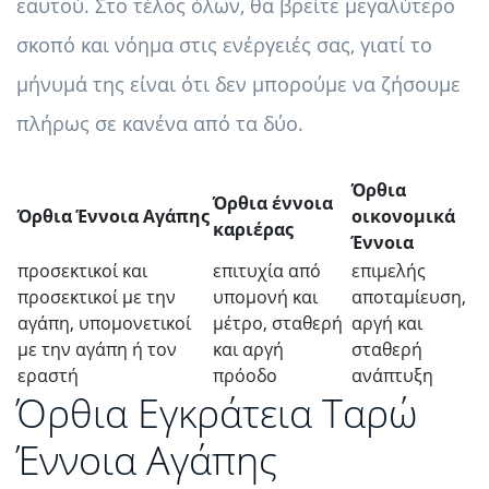
εαυτού. Στο τέλος όλων, θα βρείτε μεγαλύτερο
σκοπό και νόημα στις ενέργειές σας, γιατί το
μήνυμά της είναι ότι δεν μπορούμε να ζήσουμε
πλήρως σε κανένα από τα δύο.
Όρθια
Όρθια έννοια
Όρθια Έννοια Αγάπης
οικονομικά
καριέρας
Έννοια
προσεκτικοί και
επιτυχία από
επιμελής
προσεκτικοί με την
υπομονή και
αποταμίευση,
αγάπη, υπομονετικοί
μέτρο, σταθερή
αργή και
με την αγάπη ή τον
και αργή
σταθερή
εραστή
πρόοδο
ανάπτυξη
Όρθια Εγκράτεια Ταρώ
Έννοια Αγάπης