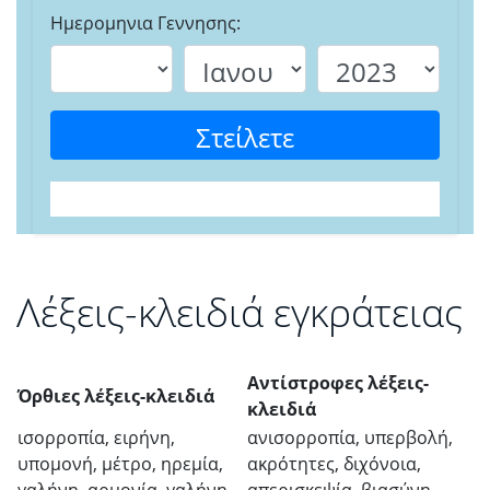
Ημερομηνια Γεννησης:
Στείλετε
Λέξεις-κλειδιά εγκράτειας
Αντίστροφες λέξεις-
Όρθιες λέξεις-κλειδιά
κλειδιά
ισορροπία, ειρήνη,
ανισορροπία, υπερβολή,
υπομονή, μέτρο, ηρεμία,
ακρότητες, διχόνοια,
γαλήνη, αρμονία, γαλήνη
απερισκεψία, βιασύνη