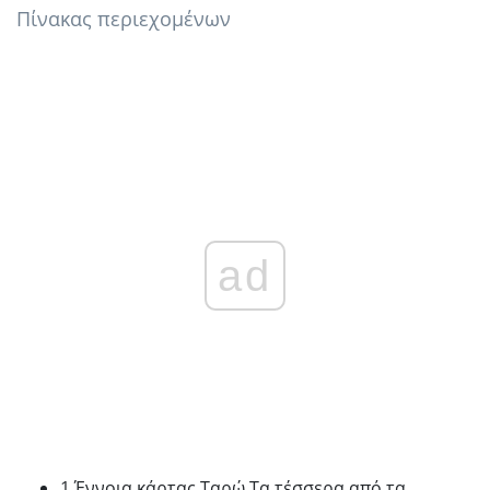
Πίνακας περιεχομένων
ad
1 Έννοια κάρτας Ταρώ Τα τέσσερα από τα