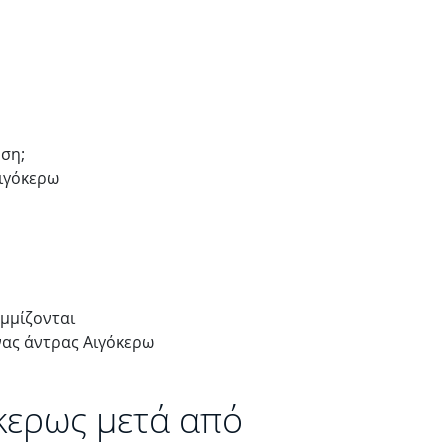
υση;
Αιγόκερω
αμμίζονται
νας άντρας Αιγόκερω
κερως μετά από