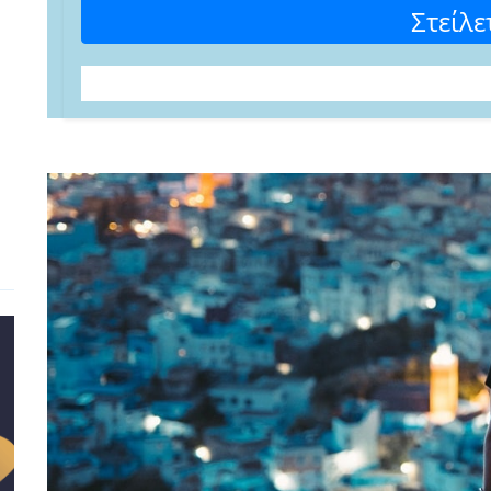
Στείλε