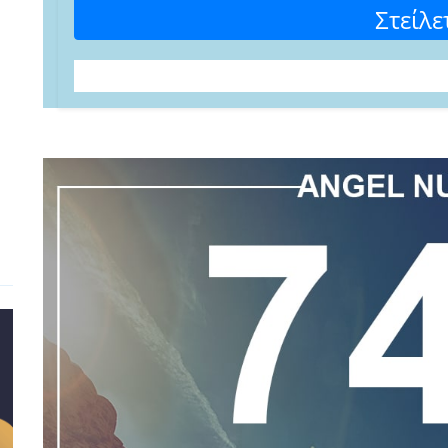
Στείλε